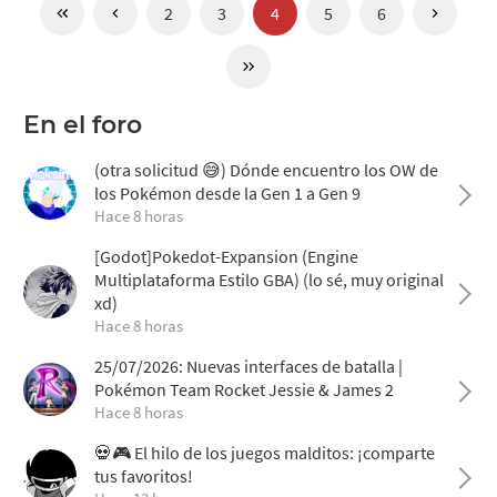
2
3
4
5
6
En el foro
(otra solicitud 😅) Dónde encuentro los OW de
los Pokémon desde la Gen 1 a Gen 9
Hace 8 horas
[Godot]Pokedot-Expansion (Engine
Multiplataforma Estilo GBA) (lo sé, muy original
xd)
Hace 8 horas
25/07/2026: Nuevas interfaces de batalla |
Pokémon Team Rocket Jessie & James 2
Hace 8 horas
💀🎮 El hilo de los juegos malditos: ¡comparte
tus favoritos!