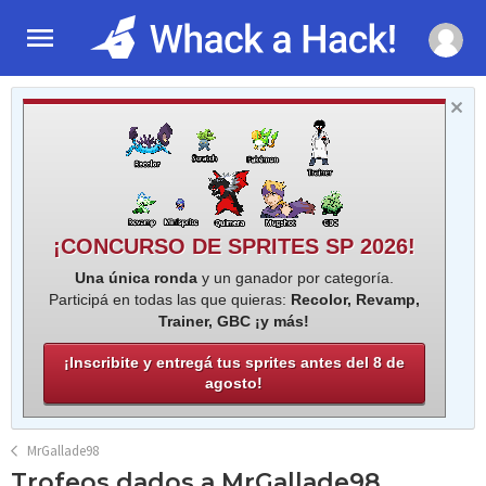
¡CONCURSO DE SPRITES SP 2026!
Una única ronda
y un ganador por categoría.
Participá en todas las que quieras:
Recolor, Revamp,
Trainer, GBC ¡y más!
¡Inscribite y entregá tus sprites antes del 8 de
agosto!
MrGallade98
Trofeos dados a MrGallade98