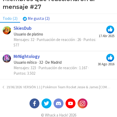
mensaje #27
Todo
(2)
Me gusta
(2)
SkiesDub
Usuario de platino
17 Abr 2025
Mensajes
32
Puntuación de reacción
26
Puntos
577
MrNightology
Usuario mítico
·
32
·
De
Madrid
30 Ago 2016
Mensajes
323
Puntuación de reacción
1.167
Puntos
3.502
19/06/2026: VERSIÓN 1.1 | Pokémon Team Rocket Jessie & James [COMPLETO]
© Whack a Hack! 2026