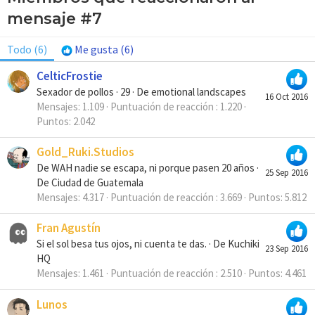
mensaje #7
Todo
(6)
Me gusta
(6)
CelticFrostie
Sexador de pollos
·
29
·
De
emotional landscapes
16 Oct 2016
Mensajes
1.109
Puntuación de reacción
1.220
Puntos
2.042
Gold_Ruki.Studios
De WAH nadie se escapa, ni porque pasen 20 años
·
25 Sep 2016
De
Ciudad de Guatemala
Mensajes
4.317
Puntuación de reacción
3.669
Puntos
5.812
Fran Agustín
Si el sol besa tus ojos, ni cuenta te das.
·
De
Kuchiki
23 Sep 2016
HQ
Mensajes
1.461
Puntuación de reacción
2.510
Puntos
4.461
Lunos