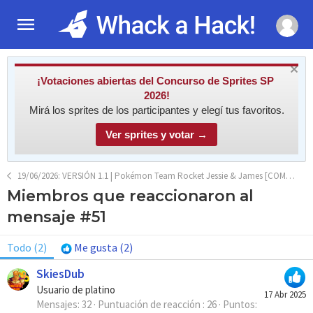
¡Votaciones abiertas del Concurso de Sprites SP
2026!
Mirá los sprites de los participantes y elegí tus favoritos.
Ver sprites y votar →
19/06/2026: VERSIÓN 1.1 | Pokémon Team Rocket Jessie & James [COMPLETO]
Miembros que reaccionaron al
mensaje #51
Todo
(2)
Me gusta
(2)
SkiesDub
Usuario de platino
17 Abr 2025
Mensajes
32
Puntuación de reacción
26
Puntos