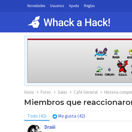
Novedades
Usuarios
Ayuda
Reglas
Inicio
Foros
Salas
Café General
Historia compl
Miembros que reaccionaron
Todo
(42)
Me gusta
(42)
Draiii