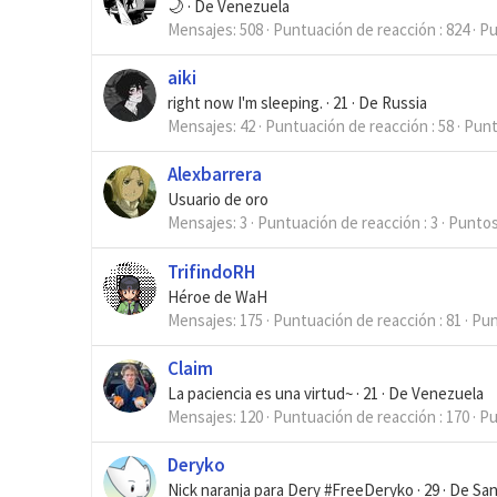
🌙
·
De
Venezuela
Mensajes
508
Puntuación de reacción
824
Pu
aiki
right now I'm sleeping.
·
21
·
De
Russia
Mensajes
42
Puntuación de reacción
58
Pun
Alexbarrera
Usuario de oro
Mensajes
3
Puntuación de reacción
3
Punto
TrifindoRH
Héroe de WaH
Mensajes
175
Puntuación de reacción
81
Pun
Claim
La paciencia es una virtud~
·
21
·
De
Venezuela
Mensajes
120
Puntuación de reacción
170
Pu
Deryko
Nick naranja para Dery #FreeDeryko
·
29
·
De
San