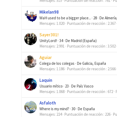
Mensajes
515
Puntuación de reacción
761
Pu
Mikelan98
WaH used to be a bigger place...
·
28
·
De
Almería
Mensajes
1.020
Puntuación de reacción
2.367
Sayer301!
UnityLord!
·
34
·
De
Madrid (España)
Mensajes
2.991
Puntuación de reacción
3.502
Aguiar
Colega de los colegas
·
De
Galicia, España
Mensajes
1.186
Puntuación de reacción
2.566
Laquin
Usuario mítico
·
23
·
De
País Vasco
Mensajes
1.068
Puntuación de reacción
672
Asfaloth
Where is my mind?
·
30
·
De
España
Mensajes
224
Puntuación de reacción
226
Pu