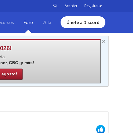
Acceder
Registrarse
ecursos
Foro
Wiki
Únete a Discord
026!
ía.
iner, GBC ¡y más!
e agosto!