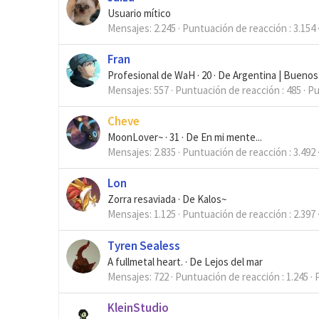
Usuario mítico
Mensajes
2.245
Puntuación de reacción
3.154
Fran
Profesional de WaH
·
20
·
De
Argentina | Buenos
Mensajes
557
Puntuación de reacción
485
Pu
Cheve
MoonLover~
·
31
·
De
En mi mente...
Mensajes
2.835
Puntuación de reacción
3.492
Lon
Zorra resaviada
·
De
Kalos~
Mensajes
1.125
Puntuación de reacción
2.397
Tyren Sealess
A fullmetal heart.
·
De
Lejos del mar
Mensajes
722
Puntuación de reacción
1.245
KleinStudio