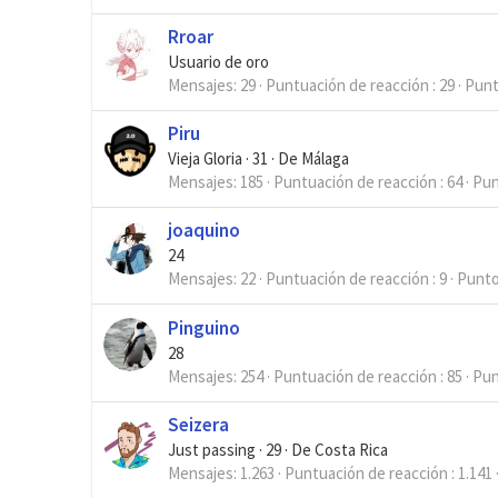
Rroar
Usuario de oro
Mensajes
29
Puntuación de reacción
29
Pun
Piru
Vieja Gloria
·
31
·
De
Málaga
Mensajes
185
Puntuación de reacción
64
Pun
joaquino
24
Mensajes
22
Puntuación de reacción
9
Punt
Pinguino
28
Mensajes
254
Puntuación de reacción
85
Pun
Seizera
Just passing
·
29
·
De
Costa Rica
Mensajes
1.263
Puntuación de reacción
1.141