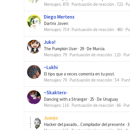
Mensajes
870
Puntuación de reacción
722
Pu
Diego Mertens
Dartrix Joven
Mensajes
754
Puntuación de reacción
483
Pu
Juko!
The Pumpkin User
·
29
·
De
Murcia.
Mensajes
79
Puntuación de reacción
123
Pun
~Lukhi
El tipo que a veces comenta en tu post.
Mensajes
79
Puntuación de reacción
54
Pun
~Skakterx-
Dancing with a Stranger
·
25
·
De
Uruguay
Mensajes
116
Puntuación de reacción
66
Pun
Juanjo
Hacker del pasado... Compilador del presente
·
3