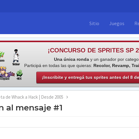
Sitio
Juegos
R
¡CONCURSO DE SPRITES SP 2
Una única ronda
y un ganador por categor
Participá en todas las que quieras:
Recolor, Revamp, Tra
¡Inscribite y entregá tus sprites antes del 8 d
eta de Whack a Hack | Desde 2005
 al mensaje #1