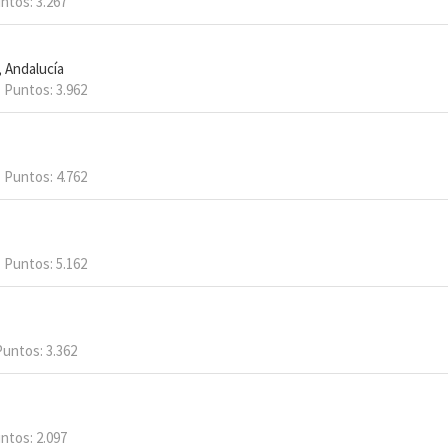
ntos
3.267
, Andalucía
Puntos
3.962
Puntos
4.762
Puntos
5.162
Puntos
3.362
ntos
2.097