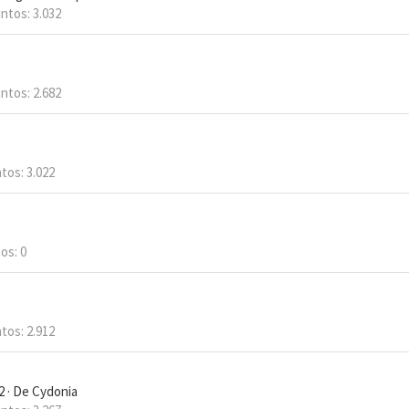
ntos
3.032
ntos
2.682
tos
3.022
tos
0
tos
2.912
2
·
De
Cydonia