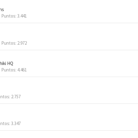
ans
Puntos
3.441
Puntos
2.972
hiki HQ
Puntos
4.461
ntos
2.757
ntos
3.347