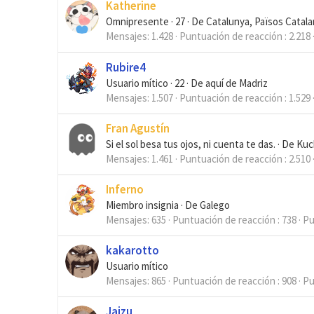
Katherine
Omnipresente
·
27
·
De
Catalunya, Països Catal
Mensajes
1.428
Puntuación de reacción
2.218
Rubire4
Usuario mítico
·
22
·
De
aquí de Madriz
Mensajes
1.507
Puntuación de reacción
1.529
Fran Agustín
Si el sol besa tus ojos, ni cuenta te das.
·
De
Kuc
Mensajes
1.461
Puntuación de reacción
2.510
Inferno
Miembro insignia
·
De
Galego
Mensajes
635
Puntuación de reacción
738
Pu
kakarotto
Usuario mítico
Mensajes
865
Puntuación de reacción
908
Pu
Jaizu