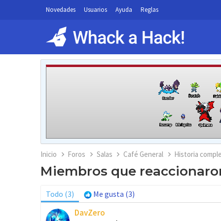
Novedades
Usuarios
Ayuda
Reglas
Inicio
Foros
Salas
Café General
Historia compl
Miembros que reaccionaron
Todo
(3)
Me gusta
(3)
DavZero