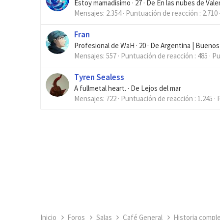
Estoy mamadísimo
·
27
·
De
En las nubes de Vale
Mensajes
2.354
Puntuación de reacción
2.710
Fran
Profesional de WaH
·
20
·
De
Argentina | Buenos
Mensajes
557
Puntuación de reacción
485
Pu
Tyren Sealess
A fullmetal heart.
·
De
Lejos del mar
Mensajes
722
Puntuación de reacción
1.245
Inicio
Foros
Salas
Café General
Historia compl