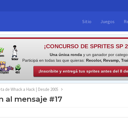
Sitio
Juegos
R
¡CONCURSO DE SPRITES SP 2
Una única ronda
y un ganador por categor
Participá en todas las que quieras:
Recolor, Revamp, Tra
¡Inscribite y entregá tus sprites antes del 8 d
eta de Whack a Hack | Desde 2005
 al mensaje #17