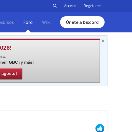
Acceder
Registrarse
ecursos
Foro
Wiki
Únete a Discord
026!
ía.
iner, GBC ¡y más!
e agosto!