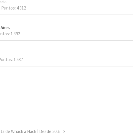
ncia
Puntos
4.312
 Aires
ntos
1.392
Puntos
1.537
eta de Whack a Hack | Desde 2005