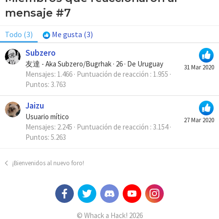
mensaje #7
Todo
(3)
Me gusta
(3)
Subzero
友達 - Aka Subzero/Bugrhak
·
26
·
De
Uruguay
31 Mar 2020
Mensajes
1.466
Puntuación de reacción
1.955
Puntos
3.763
Jaizu
Usuario mítico
27 Mar 2020
Mensajes
2.245
Puntuación de reacción
3.154
Puntos
5.263
¡Bienvenidos al nuevo foro!
© Whack a Hack! 2026