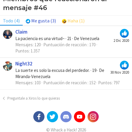
mensaje #46
Todo
(4)
Me gusta
(3)
Haha
(1)
Claim
La paciencia es una virtud~
·
21
·
De
Venezuela
2 Dic 2020
Mensajes
120
Puntuación de reacción
170
Puntos
1.357
Night32
La suerte es solo la excusa del perdedor.
·
19
·
De
30 Nov 2020
Miranda-Venezuela
Mensajes
103
Puntuación de reacción
152
Puntos
797
Preguntale a Xiros lo que quieras
© Whack a Hack! 2026