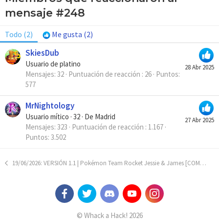
mensaje #248
Todo
(2)
Me gusta
(2)
SkiesDub
Usuario de platino
28 Abr 2025
Mensajes
32
Puntuación de reacción
26
Puntos
577
MrNightology
Usuario mítico
·
32
·
De
Madrid
27 Abr 2025
Mensajes
323
Puntuación de reacción
1.167
Puntos
3.502
19/06/2026: VERSIÓN 1.1 | Pokémon Team Rocket Jessie & James [COMPLETO]
© Whack a Hack! 2026