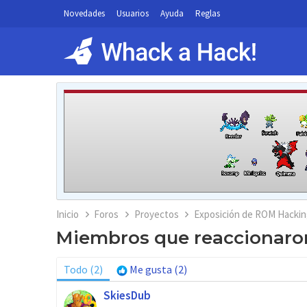
Novedades
Usuarios
Ayuda
Reglas
Inicio
Foros
Proyectos
Exposición de ROM Hackin
Miembros que reaccionaro
Todo
(2)
Me gusta
(2)
SkiesDub