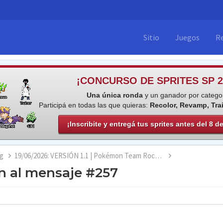
Sitio
Juegos
R
¡CONCURSO DE SPRITES SP 2
Una única ronda
y un ganador por categor
Participá en todas las que quieras:
Recolor, Revamp, Tra
¡Inscribite y entregá tus sprites antes del 8 d
g
19/06/2026: VERSIÓN 1.1 | Pokémon Team Rocket Jessie & James [COMPLETO]
n al mensaje #257