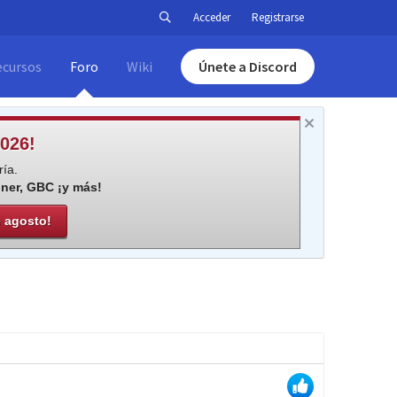
Acceder
Registrarse
ecursos
Foro
Wiki
Únete a Discord
026!
ía.
iner, GBC ¡y más!
e agosto!