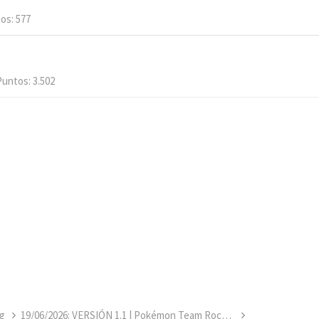
tos
577
Puntos
3.502
g
19/06/2026: VERSIÓN 1.1 | Pokémon Team Rocket Jessie & James [COMPLETO]