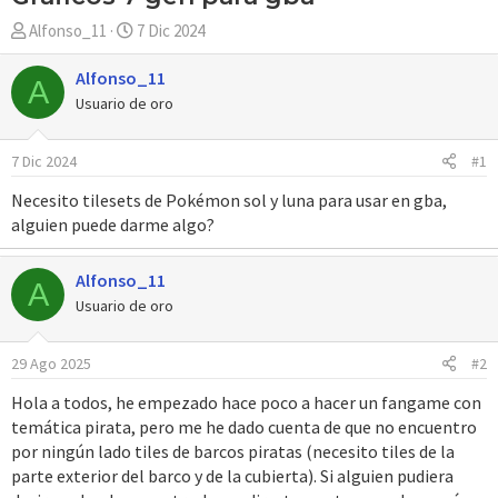
A
F
Alfonso_11
7 Dic 2024
u
e
t
c
Alfonso_11
A
o
h
Usuario de oro
r
a
d
7 Dic 2024
#1
e
i
Necesito tilesets de Pokémon sol y luna para usar en gba,
n
alguien puede darme algo?
i
c
Alfonso_11
i
A
Usuario de oro
o
29 Ago 2025
#2
Hola a todos, he empezado hace poco a hacer un fangame con
temática pirata, pero me he dado cuenta de que no encuentro
por ningún lado tiles de barcos piratas (necesito tiles de la
parte exterior del barco y de la cubierta). Si alguien pudiera