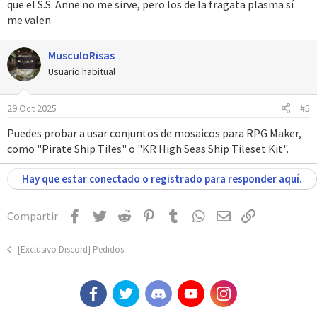
que el S.S. Anne no me sirve, pero los de la fragata plasma sí
me valen
MusculoRisas
Usuario habitual
29 Oct 2025
#5
Puedes probar a usar conjuntos de mosaicos para RPG Maker,
como "Pirate Ship Tiles" o "KR High Seas Ship Tileset Kit".
Hay que estar conectado o registrado para responder aquí.
Facebook
Twitter
Reddit
Pinterest
Tumblr
WhatsApp
Email
Enlace
Compartir:
[Exclusivo Discord] Pedidos