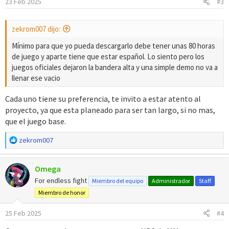
23 Feb 2025
#3
n
e
s
zekrom007 dijo:
:
Mínimo para que yo pueda descargarlo debe tener unas 80 horas
de juego y aparte tiene que estar español. Lo siento pero los
juegos oficiales dejaron la bandera alta y una simple demo no va a
llenar ese vacio
Cada uno tiene su preferencia, te invito a estar atento al
proyecto, ya que esta planeado para ser tan largo, si no mas,
que el juego base.
R
zekrom007
e
a
Omega
c
c
For endless fight
Miembro del equipo
Administrador
Staff
i
Miembro de honor
o
n
25 Feb 2025
#4
e
s