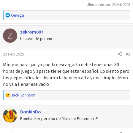
Última edición:
26 Feb 2025
R
Omega
e
a
zekrom007
c
Z
c
Usuario de platino
i
o
23 Feb 2025
#2
n
e
Mínimo para que yo pueda descargarlo debe tener unas 80
s
horas de juego y aparte tiene que estar español. Lo siento pero
:
los juegos oficiales dejaron la bandera alta y una simple demo
no va a llenar ese vacio
R
Jack Johnson
e
a
DonkinDo
c
c
Romhacker pero no de Mainline Pokémon :P
i
o