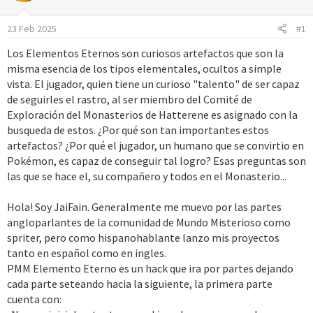
r
a
d
23 Feb 2025
#1
e
i
Los Elementos Eternos son curiosos artefactos que son la
n
misma esencia de los tipos elementales, ocultos a simple
i
vista. El jugador, quien tiene un curioso "talento" de ser capaz
c
de seguirles el rastro, al ser miembro del Comité de
i
Exploración del Monasterios de Hatterene es asignado con la
o
busqueda de estos. ¿Por qué son tan importantes estos
artefactos? ¿Por qué el jugador, un humano que se convirtio en
Pokémon, es capaz de conseguir tal logro? Esas preguntas son
las que se hace el, su compañero y todos en el Monasterio...
Hola! Soy JaiFain. Generalmente me muevo por las partes
angloparlantes de la comunidad de Mundo Misterioso como
spriter, pero como hispanohablante lanzo mis proyectos
tanto en español como en ingles.
PMM Elemento Eterno es un hack que ira por partes dejando
cada parte seteando hacia la siguiente, la primera parte
cuenta con: