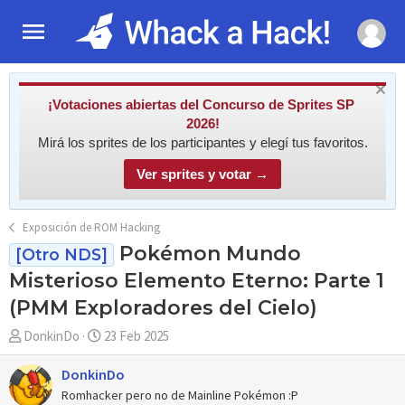
¡Votaciones abiertas del Concurso de Sprites SP
2026!
Mirá los sprites de los participantes y elegí tus favoritos.
Ver sprites y votar →
Exposición de ROM Hacking
Pokémon Mundo
[Otro NDS]
Misterioso Elemento Eterno: Parte 1
(PMM Exploradores del Cielo)
A
F
DonkinDo
23 Feb 2025
u
e
t
c
DonkinDo
o
h
Romhacker pero no de Mainline Pokémon :P