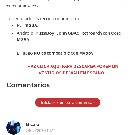
en emuladores.
Los emuladores recomendados son:
PC:
mGBA
.
Android:
PizzaBoy
,
John GBAC
,
Retroarch con Core
MGBA
.
El juego
NO es compatible
con
MyBoy
.
HAZ CLICK AQUÍ PARA DESCARGA POKÉMON
VESTIGIOS DE WAH EN ESPAÑOL
Comentarios
Inicia sesión para comentar
Micolo
29/05/2026 16:11