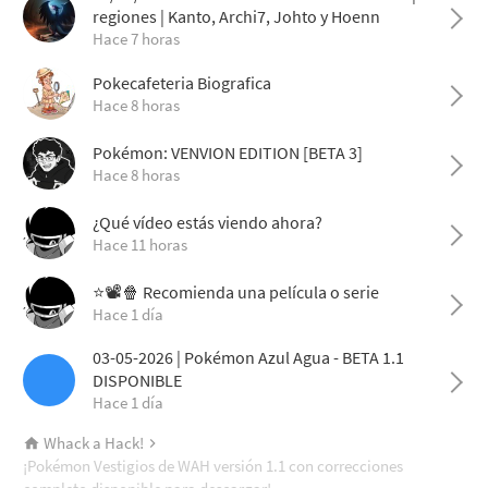
regiones | Kanto, Archi7, Johto y Hoenn
Hace 7 horas
Pokecafeteria Biografica
Hace 8 horas
Pokémon: VENVION EDITION [BETA 3]
Hace 8 horas
¿Qué vídeo estás viendo ahora?
Hace 11 horas
⭐📽️🍿 Recomienda una película o serie
Hace 1 día
03-05-2026 | Pokémon Azul Agua - BETA 1.1
DISPONIBLE
Hace 1 día
Whack a Hack!
¡Pokémon Vestigios de WAH versión 1.1 con correcciones