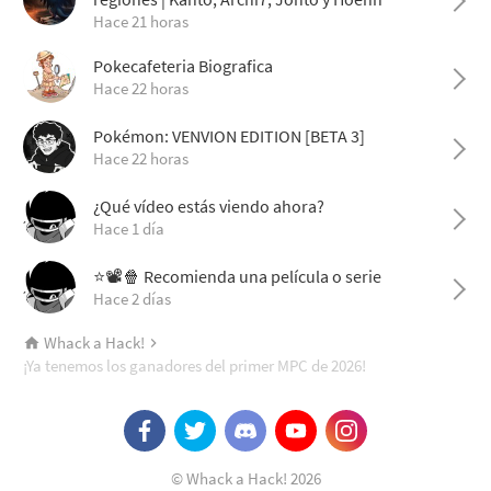
Hace 21 horas
Pokecafeteria Biografica
Hace 22 horas
Pokémon: VENVION EDITION [BETA 3]
Hace 22 horas
¿Qué vídeo estás viendo ahora?
Hace 1 día
⭐📽️🍿 Recomienda una película o serie
Hace 2 días
Whack a Hack!
¡Ya tenemos los ganadores del primer MPC de 2026!
© Whack a Hack! 2026