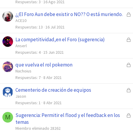
r
Respuestas
3
16 Ago 2021
o
r
¿¿El Foro Aun debe existir o NO?? O está muriendo.
C
a
e
ACE10
d
r
Respuestas
13
16 Jul 2021
o
r
La competitividad,en el Foro (sugerencia)
C
a
e
Anserl
d
r
Respuestas
4
15 Jun 2021
o
r
que vuelva el rol pokemon
C
a
e
Nachoius
d
r
Respuestas
7
8 Abr 2021
o
r
Cementerio de creación de equipos
C
a
e
Jason
d
r
Respuestas
1
8 Abr 2021
o
r
Sugerencia: Permitir el flood y el feedback en los
C
a
M
e
temas
d
r
Miembro eliminado 28262
o