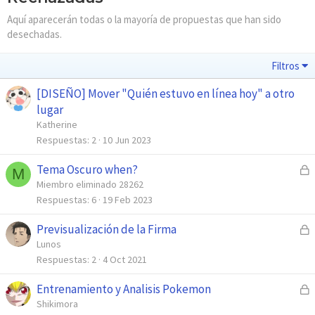
Aquí aparecerán todas o la mayoría de propuestas que han sido
desechadas.
Filtros
[DISEÑO] Mover "Quién estuvo en línea hoy" a otro
lugar
Katherine
Respuestas
2
10 Jun 2023
Tema Oscuro when?
C
M
e
Miembro eliminado 28262
r
Respuestas
6
19 Feb 2023
r
Previsualización de la Firma
C
a
e
Lunos
d
r
Respuestas
2
4 Oct 2021
o
r
Entrenamiento y Analisis Pokemon
C
a
e
Shikimora
d