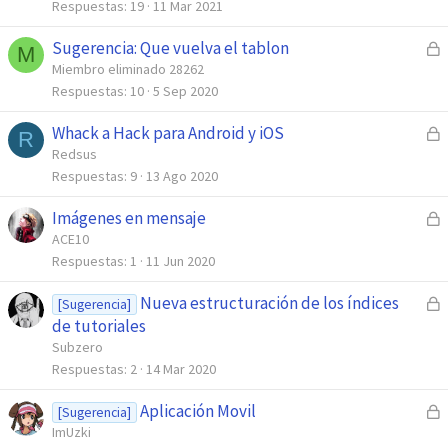
r
Respuestas
19
11 Mar 2021
a
Sugerencia: Que vuelva el tablon
C
d
M
e
Miembro eliminado 28262
o
r
Respuestas
10
5 Sep 2020
r
Whack a Hack para Android y iOS
C
a
R
e
Redsus
d
r
Respuestas
9
13 Ago 2020
o
r
Imágenes en mensaje
C
a
e
ACE10
d
r
Respuestas
1
11 Jun 2020
o
r
Nueva estructuración de los índices
C
a
[Sugerencia]
e
de tutoriales
d
r
Subzero
o
r
Respuestas
2
14 Mar 2020
a
Aplicación Movil
C
d
[Sugerencia]
e
ImUzki
o