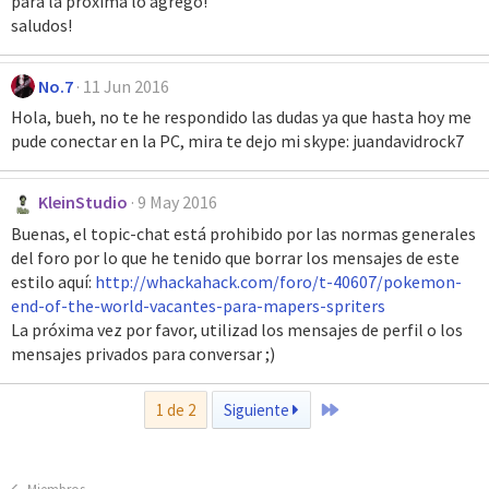
para la proxima lo agrego!
saludos!
No.7
11 Jun 2016
Hola, bueh, no te he respondido las dudas ya que hasta hoy me
pude conectar en la PC, mira te dejo mi skype: juandavidrock7
KleinStudio
9 May 2016
Buenas, el topic-chat está prohibido por las normas generales
del foro por lo que he tenido que borrar los mensajes de este
estilo aquí:
http://whackahack.com/foro/t-40607/pokemon-
end-of-the-world-vacantes-para-mapers-spriters
La próxima vez por favor, utilizad los mensajes de perfil o los
mensajes privados para conversar ;)
Último
1 de 2
Siguiente