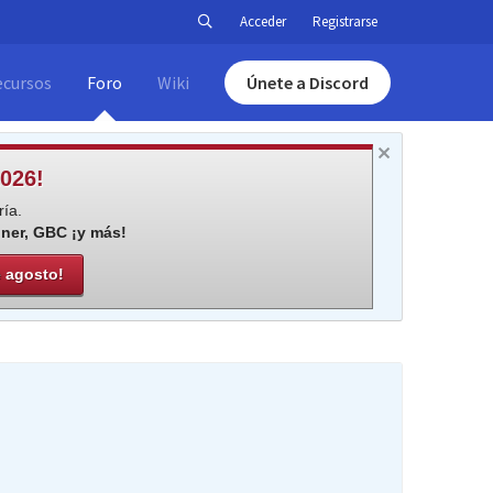
Acceder
Registrarse
ecursos
Foro
Wiki
Únete a Discord
026!
ía.
iner, GBC ¡y más!
e agosto!