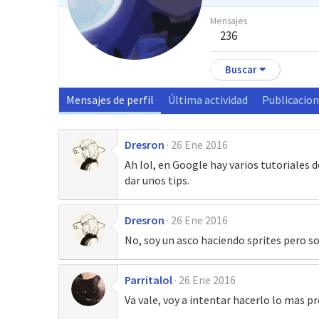
Mensajes
236
Buscar
Mensajes de perfil
Última actividad
Publicacio
Dresron
26 Ene 2016
Ah lol, en Google hay varios tutoriales d
dar unos tips.
Dresron
26 Ene 2016
No, soy un asco haciendo sprites pero s
Parritalol
26 Ene 2016
Va vale, voy a intentar hacerlo lo mas p