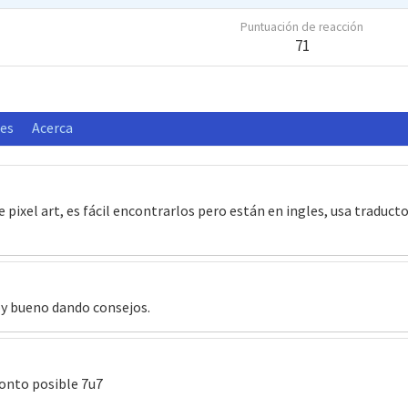
Puntuación de reacción
71
nes
Acerca
e pixel art, es fácil encontrarlos pero están en ingles, usa traducto
oy bueno dando consejos.
ronto posible 7u7