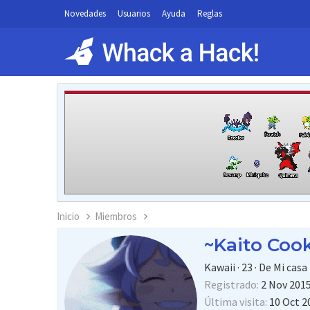
Novedades
Usuarios
Ayuda
Reglas
Inicio
Miembros
~Kaito Coo
Kawaii
·
23
·
De
Mi casa
Registrado
2 Nov 201
Última visita
10 Oct 2