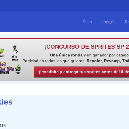
Sitio
Juegos
R
¡CONCURSO DE SPRITES SP 2
Una única ronda
y un ganador por categor
Participá en todas las que quieras:
Recolor, Revamp, Tra
¡Inscribite y entregá tus sprites antes del 8 d
kies
5
016