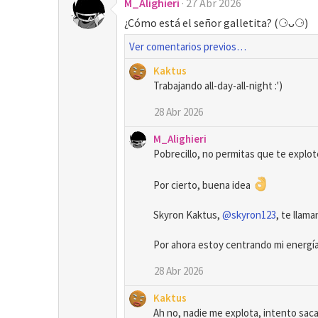
M_Alighieri
27 Abr 2026
¿Cómo está el señor galletita? (⚆ᴗ⚆)
Ver comentarios previos…
Kaktus
Trabajando all-day-all-night :')
28 Abr 2026
M_Alighieri
Pobrecillo, no permitas que te explot
Por cierto, buena idea
Skyron Kaktus,
@skyron123
, te llam
Por ahora estoy centrando mi energí
28 Abr 2026
Kaktus
Ah no, nadie me explota, intento saca