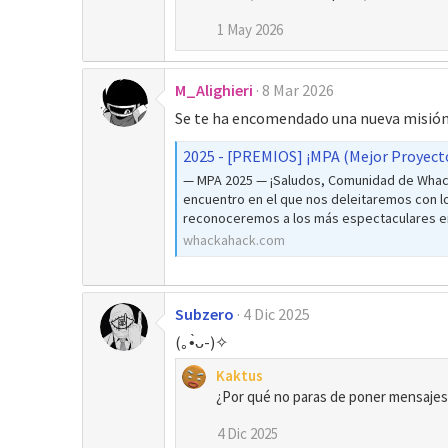
1 May 2026
M_Alighieri
8 Mar 2026
Se te ha encomendado una nueva misión k
2025 - [PREMIOS] ¡MPA (Mejor Proyecto
— MPA 2025 — ¡Saludos, Comunidad de Whack 
encuentro en el que nos deleitaremos con lo
reconoceremos a los más espectaculares ent
whackahack.com
Subzero
4 Dic 2025
(⁠｡⁠•̀⁠ᴗ⁠-⁠)⁠✧
Kaktus
¿Por qué no paras de poner mensajes 
4 Dic 2025