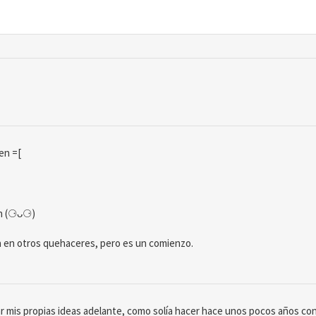
en =[
an (⚆ᴗ⚆)
a en otros quehaceres, pero es un comienzo.
r mis propias ideas adelante, como solía hacer hace unos pocos años con 