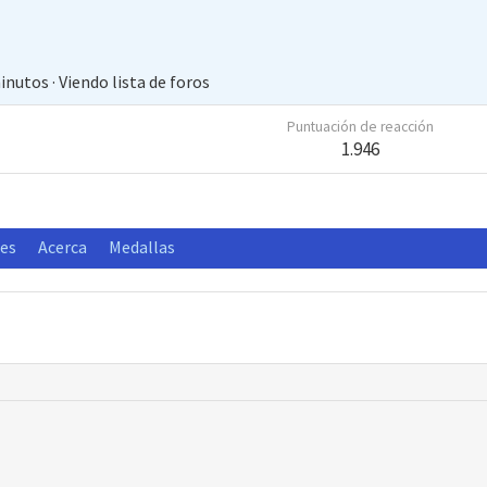
minutos
·
Viendo lista de foros
Puntuación de reacción
1.946
nes
Acerca
Medallas