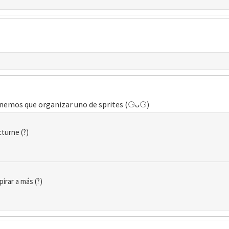
tenemos que organizar uno de sprites (⚆ᴗ⚆)
turne (?)
rar a más (?)