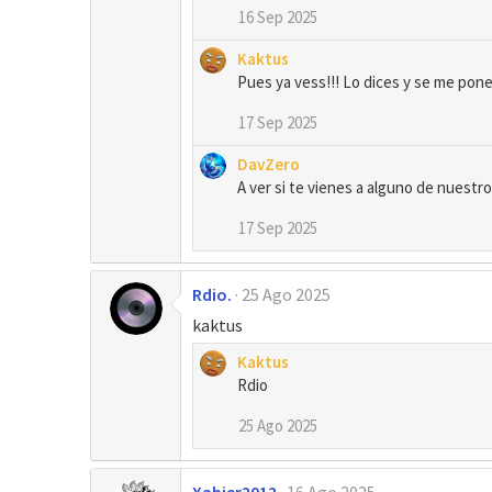
:
16 Sep 2025
Kaktus
Pues ya vess!!! Lo dices y se me pone 
17 Sep 2025
DavZero
A ver si te vienes a alguno de nuestro
17 Sep 2025
Rdio.
25 Ago 2025
kaktus
Kaktus
Rdio
25 Ago 2025