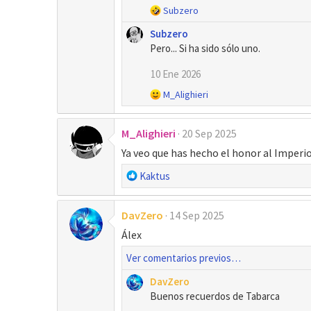
R
Subzero
e
Subzero
a
Pero... Si ha sido sólo uno.
c
c
10 Ene 2026
i
o
R
M_Alighieri
n
e
e
a
s
M_Alighieri
20 Sep 2025
c
:
c
Ya veo que has hecho el honor al Imperio
i
o
R
Kaktus
n
e
e
a
s
DavZero
14 Sep 2025
c
:
c
Álex
i
Ver comentarios previos…
o
n
DavZero
e
Buenos recuerdos de Tabarca
s