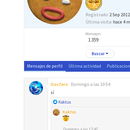
Registrado
2 Sep 2012
Última visita
hace 4 
Mensajes
1.359
Buscar
Mensajes de perfil
Última actividad
Publicacio
DavZero
Domingo a las 10:54
sí
R
Kaktus
e
Kaktus
a
c
c
Domingo a las 17:47