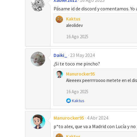
Xabier2012
16 Ago 2025
Pásame id de discord y comentamos. Yo 
Kaktus
aleolidev
16 Ago 2025
Daiki_
23 May 2024
¿Si te toco me pincho?
Manurocker95
Aleeeex peerrrroooo metete en el di
16 Ago 2025
R
Kaktus
e
a
Manurocker95
4 Abr 2024
c
c
p*to alex, que va a Madrid con Lucía y n
i
o
Kaktus