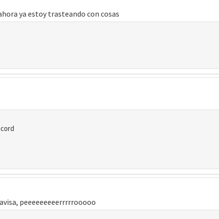
ahora ya estoy trasteando con cosas
scord
o avisa, peeeeeeeeerrrrrooooo