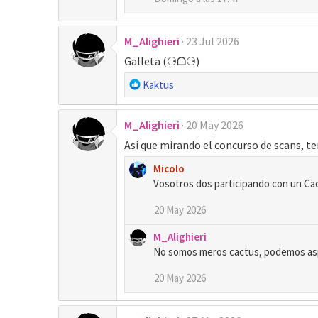
i
o
n
M_Alighieri
23 Jul 2026
e
Galleta (⚆ᗝ⚆)
s
:
R
Kaktus
e
a
M_Alighieri
20 May 2026
c
c
Así que mirando el concurso de scans, 
i
Micolo
o
Vosotros dos participando con un Cac
n
e
20 May 2026
s
:
M_Alighieri
No somos meros cactus, podemos aspi
20 May 2026