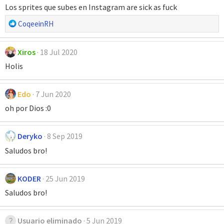
Los sprites que subes en Instagram are sick as fuck
R
CoqeeinRH
e
a
Xiros
18 Jul 2020
c
c
Holis
i
o
Edo
7 Jun 2020
n
e
oh por Dios :0
s
:
Deryko
8 Sep 2019
Saludos bro!
KODER
25 Jun 2019
Saludos bro!
Usuario eliminado
5 Jun 2019