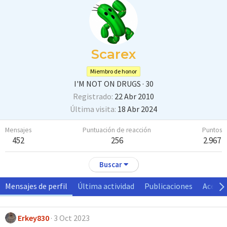
Scarex
Miembro de honor
I'M NOT ON DRUGS
·
30
Registrado
22 Abr 2010
Última visita
18 Abr 2024
Mensajes
Puntuación de reacción
Puntos
452
256
2.967
Buscar
Mensajes de perfil
Última actividad
Publicaciones
Acerca
Erkey830
3 Oct 2023