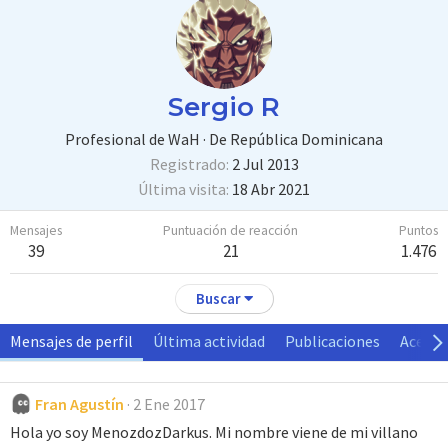
Sergio R
Profesional de WaH
·
De
República Dominicana
Registrado
2 Jul 2013
Última visita
18 Abr 2021
Mensajes
Puntuación de reacción
Puntos
39
21
1.476
Buscar
Mensajes de perfil
Última actividad
Publicaciones
Acerca
Fran Agustín
2 Ene 2017
Hola yo soy MenozdozDarkus. Mi nombre viene de mi villano