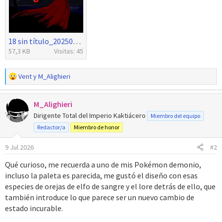
18 sin título_20250429170534.png
57,3 KB
Visitas: 45
R
Vent
y
M_Alighieri
e
a
M_Alighieri
c
c
Dirigente Total del Imperio Kaktiácero
Miembro del equipo
i
Redactor/a
Miembro de honor
o
n
9 Jul 2026
#2
e
s
Qué curioso, me recuerda a uno de mis Pokémon demonio,
:
incluso la paleta es parecida, me gustó el diseño con esas
especies de orejas de elfo de sangre y el lore detrás de ello, que
también introduce lo que parece ser un nuevo cambio de
estado incurable.