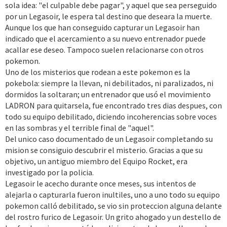
sola idea: "el culpable debe pagar", y aquel que sea perseguido
por un Legasoir, le espera tal destino que deseara la muerte.
Aunque los que han conseguido capturar un Legasoir han
indicado que el acercamiento a su nuevo entrenador puede
acallar ese deseo. Tampoco suelen relacionarse con otros
pokemon.
Uno de los misterios que rodean a este pokemon es la
pokebola: siempre la llevan, ni debilitados, ni paralizados, ni
dormidos la soltaran; un entrenador que usó el movimiento
LADRON para quitarsela, fue encontrado tres dias despues, con
todo su equipo debilitado, diciendo incoherencias sobre voces
en las sombras y el terrible final de "aquel".
Del unico caso documentado de un Legasoir completando su
mision se consiguio descubrir el misterio. Gracias a que su
objetivo, un antiguo miembro del Equipo Rocket, era
investigado por la policia.
Legasoir le acecho durante once meses, sus intentos de
alejarla o capturarla fueron inultiles, uno a uno todo su equipo
pokemon calló debilitado, se vio sin proteccion alguna delante
del rostro furico de Legasoir. Un grito ahogado y un destello de