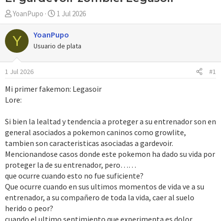
A
F
YoanPupo
1 Jul 2026
u
e
t
c
YoanPupo
Y
o
h
Usuario de plata
r
a
d
1 Jul 2026
#1
e
i
Mi primer fakemon: Legasoir
n
Lore:
i
c
Si bien la lealtad y tendencia a proteger a su entrenador son en
i
general asociados a pokemon caninos como growlite,
o
tambien son caracteristicas asociadas a gardevoir.
Mencionandose casos donde este pokemon ha dado su vida por
proteger la de su entrenador, pero……
que ocurre cuando esto no fue suficiente?
Que ocurre cuando en sus ultimos momentos de vida ve a su
entrenador, a su compañero de toda la vida, caer al suelo
herido o peor?
cuando el ultimo sentimiento que experimenta es dolor,