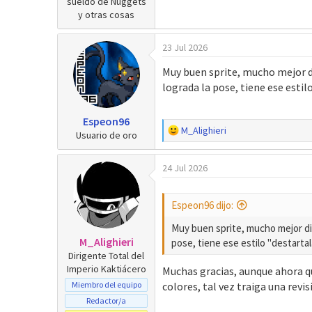
sueldo de Nuggets
y otras cosas
23 Jul 2026
Muy buen sprite, mucho mejor d
lograda la pose, tiene ese esti
Espeon96
R
M_Alighieri
Usuario de oro
e
a
24 Jul 2026
c
c
i
Espeon96 dijo:
o
n
Muy buen sprite, mucho mejor di
e
M_Alighieri
pose, tiene ese estilo "destarta
s
Dirigente Total del
:
Imperio Kaktiácero
Muchas gracias, aunque ahora qu
Miembro del equipo
colores, tal vez traiga una revis
Redactor/a