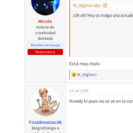
i
M_Alighieri dijo:
o
n
¡Uh oh! Hoy os traigo una actuali
e
Micolo
s
Autista de
:
creatividad
ilimitada
Miembro del equipo
Moderador/a
Está muy chulo
R
M_Alighieri
e
a
23 Jul 2026
c
c
Howdy hi pues no se ve en la com
i
o
n
e
Fossilmaniac06
s
Biógrafiologo a
: