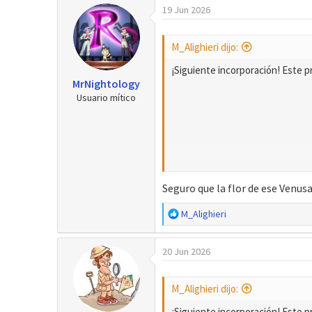
19 Jun 2026
r
a
d
e
M_Alighieri dijo:
i
n
¡Siguiente incorporación! Este pr
MrNightology
i
Usuario mítico
c
i
o
Seguro que la flor de ese Venu
R
M_Alighieri
e
a
20 Jun 2026
c
c
i
M_Alighieri dijo:
o
n
¡Siguiente incorporación! Este pr