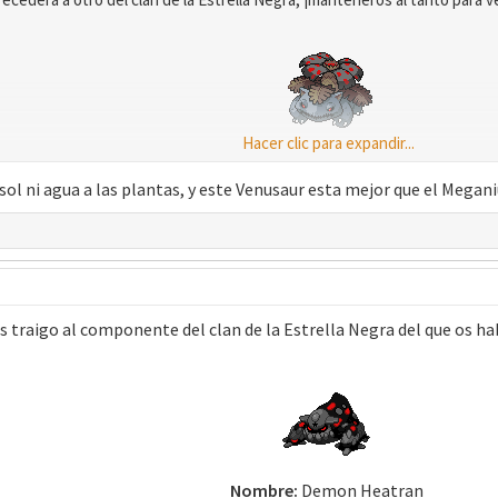
Hacer clic para expandir...
Nombre:
Demon Venusaur​
 sol ni agua a las plantas, y este Venusaur esta mejor que el Mega
 traigo al componente del clan de la Estrella Negra del que os ha
Nombre:
Demon Heatran​