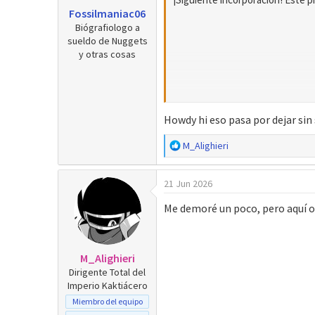
e
Fossilmaniac06
s
Biógrafiologo a
:
sueldo de Nuggets
y otras cosas
Howdy hi eso pasa por dejar sin
R
M_Alighieri
e
a
21 Jun 2026
c
c
Me demoré un poco, pero aquí os
i
o
n
e
M_Alighieri
s
Dirigente Total del
:
Imperio Kaktiácero
Miembro del equipo