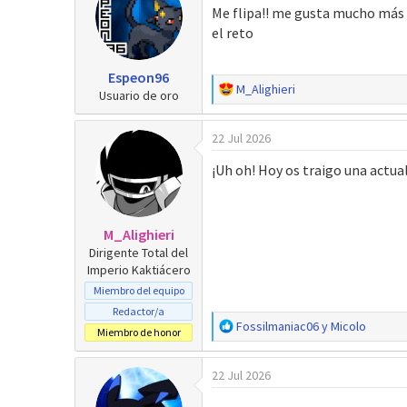
c
Me flipa!! me gusta mucho más el
i
el reto
o
n
e
Espeon96
s
R
M_Alighieri
Usuario de oro
:
e
a
22 Jul 2026
c
c
¡Uh oh! Hoy os traigo una actual
i
o
n
e
M_Alighieri
s
Dirigente Total del
:
Imperio Kaktiácero
Miembro del equipo
Redactor/a
R
Fossilmaniac06
y
Micolo
Miembro de honor
e
a
22 Jul 2026
c
c