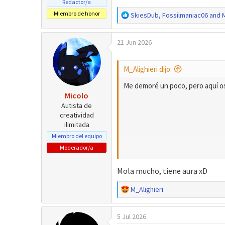
Redactor/a
Miembro de honor
R
SkiesDub
,
Fossilmaniac06
and
e
a
21 Jun 2026
c
c
i
M_Alighieri dijo:
o
n
Me demoré un poco, pero aquí os 
e
Micolo
s
Autista de
:
creatividad
ilimitada
Miembro del equipo
Moderador/a
Mola mucho, tiene aura xD
R
M_Alighieri
e
a
5 Jul 2026
c