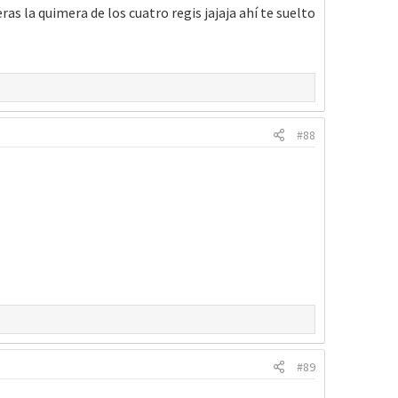
as la quimera de los cuatro regis jajaja ahí te suelto
#88
#89