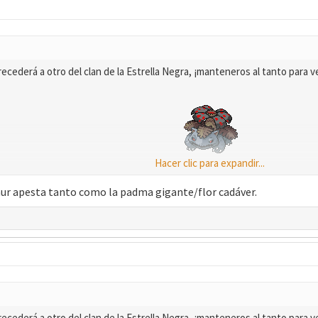
ecederá a otro del clan de la Estrella Negra, ¡manteneros al tanto para ve
Hacer clic para expandir...
Nombre:
Demon Venusaur​
saur apesta tanto como la padma gigante/flor cadáver.
ecederá a otro del clan de la Estrella Negra, ¡manteneros al tanto para ve