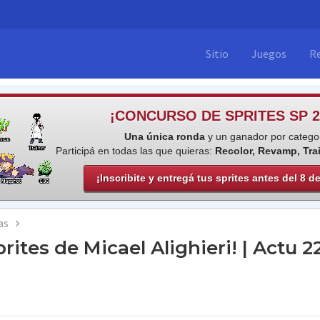
Sitio
Juegos
R
¡CONCURSO DE SPRITES SP 2
Una única ronda
y un ganador por categor
Participá en todas las que quieras:
Recolor, Revamp, Tra
¡Inscribite y entregá tus sprites antes del 8 d
as
rites de Micael Alighieri! | Actu 