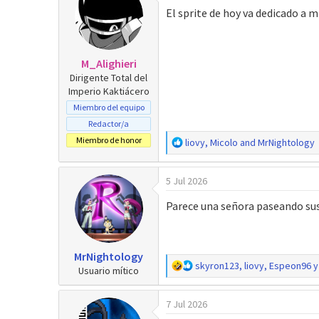
c
El sprite de hoy va dedicado a 
i
o
n
e
M_Alighieri
s
Dirigente Total del
:
Imperio Kaktiácero
Miembro del equipo
Redactor/a
Miembro de honor
R
liovy
,
Micolo
and
MrNightology
e
a
5 Jul 2026
c
c
Parece una señora paseando sus
i
o
n
e
MrNightology
s
R
skyron123
,
liovy
,
Espeon96
y
Usuario mítico
:
e
a
7 Jul 2026
c