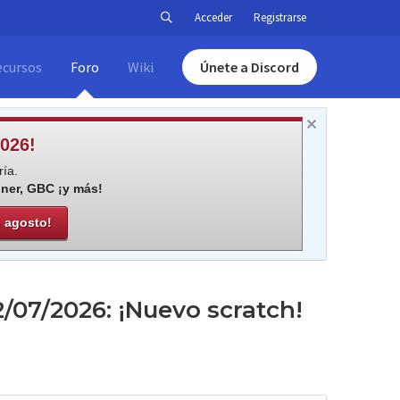
Acceder
Registrarse
ecursos
Foro
Wiki
Únete a Discord
026!
ía.
iner, GBC ¡y más!
e agosto!
22/07/2026: ¡Nuevo scratch!