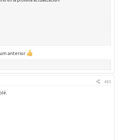
nium anterior
#83
blé.