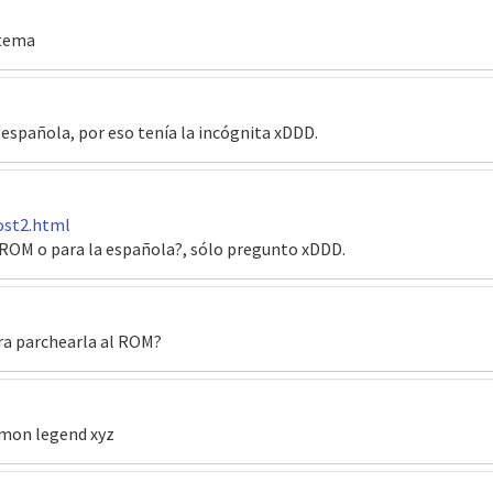
 tema
n española, por eso tenía la incógnita xDDD.
ost2.html
el ROM o para la española?, sólo pregunto xDDD.
ara parchearla al ROM?
kemon legend xyz