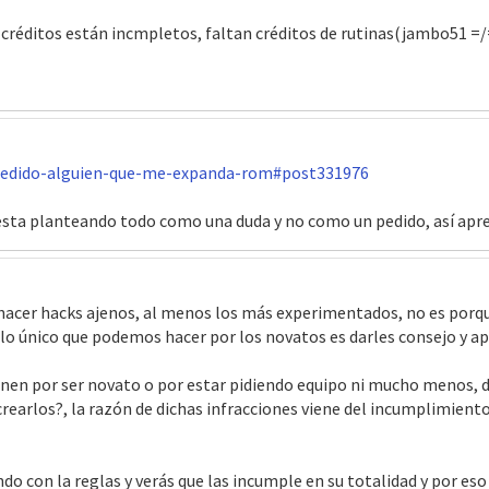
os créditos están incmpletos, faltan créditos de rutinas(jambo51 =
pedido-alguien-que-me-expanda-rom#post331976
 esta planteando todo como una duda y no como un pedido, así apr
a hacer hacks ajenos, al menos los más experimentados, no es porq
lo único que podemos hacer por los novatos es darles consejo y apo
onen por ser novato o por estar pidiendo equipo ni mucho menos, de
crearlos?, la razón de dichas infracciones viene del incumplimiento
con la reglas y verás que las incumple en su totalidad y por eso 