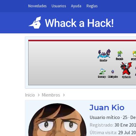
Novedades
Usuarios
Ayuda
Reglas
Inicio
Miembros
Juan Kio
Usuario mítico
·
25
·
D
Registrado
30 Ene 20
Última visita
29 Jul 2