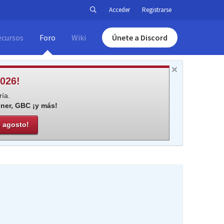
Acceder
Registrarse
ecursos
Foro
Wiki
Únete a Discord
026!
ía.
iner, GBC ¡y más!
e agosto!