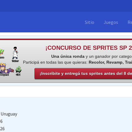
Sitio
Juegos
R
¡CONCURSO DE SPRITES SP 2
Una única ronda
y un ganador por categor
Participá en todas las que quieras:
Recolor, Revamp, Tra
¡Inscribite y entregá tus sprites antes del 8 d
e
Uruguay
16
026