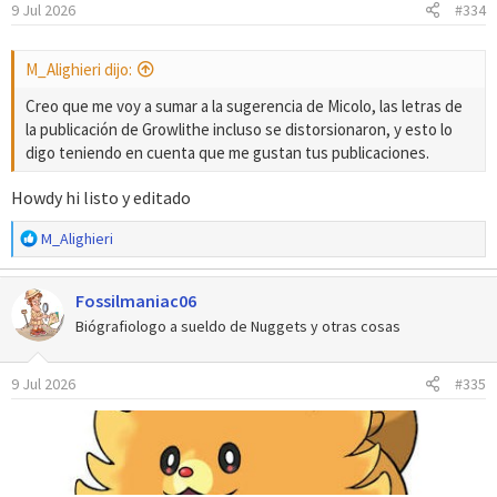
9 Jul 2026
#334
n
e
s
M_Alighieri dijo:
:
Creo que me voy a sumar a la sugerencia de Micolo, las letras de
la publicación de Growlithe incluso se distorsionaron, y esto lo
digo teniendo en cuenta que me gustan tus publicaciones.
Howdy hi listo y editado
R
M_Alighieri
e
a
Fossilmaniac06
c
c
Biógrafiologo a sueldo de Nuggets y otras cosas
i
o
9 Jul 2026
#335
n
e
s
: