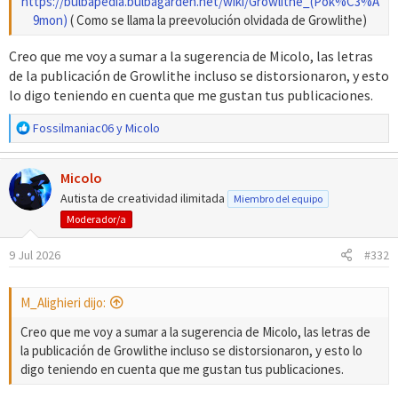
https://bulbapedia.bulbagarden.net/wiki/Growlithe_(Pok%C3%A
9mon)
( Como se llama la preevolución olvidada de Growlithe)​
Creo que me voy a sumar a la sugerencia de Micolo, las letras
de la publicación de Growlithe incluso se distorsionaron, y esto
lo digo teniendo en cuenta que me gustan tus publicaciones.
R
Fossilmaniac06
y
Micolo
e
a
Micolo
c
c
Autista de creatividad ilimitada
Miembro del equipo
i
Moderador/a
o
n
9 Jul 2026
#332
e
s
:
M_Alighieri dijo:
Creo que me voy a sumar a la sugerencia de Micolo, las letras de
la publicación de Growlithe incluso se distorsionaron, y esto lo
digo teniendo en cuenta que me gustan tus publicaciones.