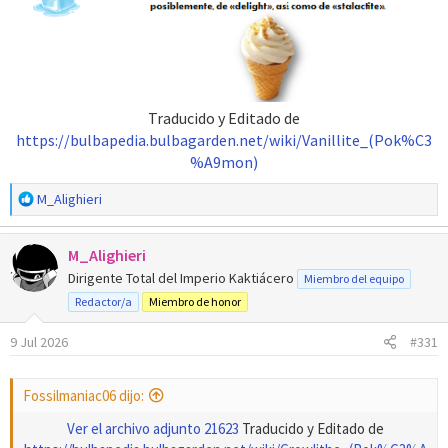
Traducido y Editado de
https://bulbapedia.bulbagarden.net/wiki/Vanillite_(Pok%C3
%A9mon)
R
M_Alighieri
e
a
M_Alighieri
c
c
Dirigente Total del Imperio Kaktiácero
Miembro del equipo
i
Redactor/a
Miembro de honor
o
n
9 Jul 2026
#331
e
s
:
Fossilmaniac06 dijo:
Ver el archivo adjunto 21623
Traducido y Editado de