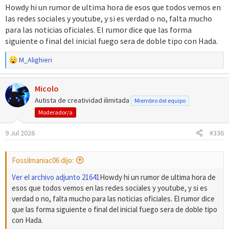
Howdy hi un rumor de ultima hora de esos que todos vemos en
las redes sociales y youtube, y si es verdad o no, falta mucho
para las noticias oficiales. El rumor dice que las forma
siguiente o final del inicial fuego sera de doble tipo con Hada.
R
M_Alighieri
e
a
Micolo
c
c
Autista de creatividad ilimitada
Miembro del equipo
i
Moderador/a
o
n
9 Jul 2026
#336
e
s
:
Fossilmaniac06 dijo:
Ver el archivo adjunto 21641
Howdy hi un rumor de ultima hora de
esos que todos vemos en las redes sociales y youtube, y si es
verdad o no, falta mucho para las noticias oficiales. El rumor dice
que las forma siguiente o final del inicial fuego sera de doble tipo
con Hada.