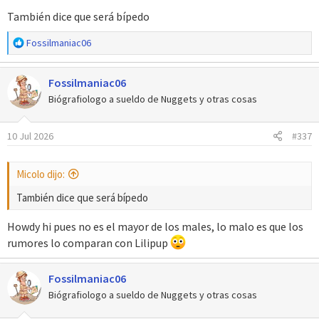
También dice que será bípedo
R
Fossilmaniac06
e
a
Fossilmaniac06
c
c
Biógrafiologo a sueldo de Nuggets y otras cosas
i
o
10 Jul 2026
#337
n
e
s
Micolo dijo:
:
También dice que será bípedo
Howdy hi pues no es el mayor de los males, lo malo es que los
rumores lo comparan con Lilipup
Fossilmaniac06
Biógrafiologo a sueldo de Nuggets y otras cosas