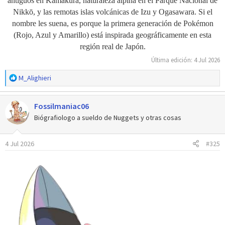
antiguos en Kamakura, naturaleza alpina en el Parque Nacional de
Nikkō, y las remotas islas volcánicas de Izu y Ogasawara. Si el
nombre les suena, es porque la primera generación de Pokémon
(Rojo, Azul y Amarillo) está inspirada geográficamente en esta
región real de Japón.
Última edición:
4 Jul 2026
R
M_Alighieri
e
a
Fossilmaniac06
c
c
Biógrafiologo a sueldo de Nuggets y otras cosas
i
o
4 Jul 2026
#325
n
e
s
: