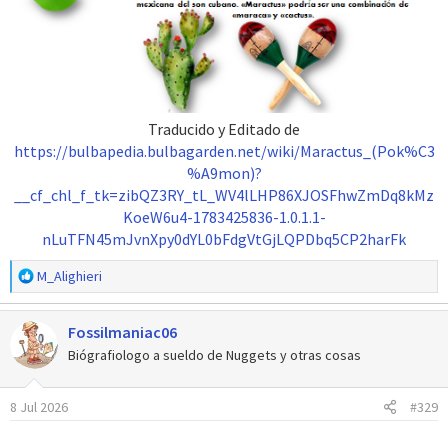
Traducido y Editado de
https://bulbapedia.bulbagarden.net/wiki/Maractus_(Pok%C3
%A9mon)?
__cf_chl_f_tk=zibQZ3RY_tL_WV4lLHP86XJOSFhwZmDq8kMz
KoeW6u4-1783425836-1.0.1.1-
nLuTFN45mJvnXpy0dYL0bFdgVtGjLQPDbq5CP2harFk
R
M_Alighieri
e
a
Fossilmaniac06
c
c
Biógrafiologo a sueldo de Nuggets y otras cosas
i
o
8 Jul 2026
#329
n
e
s