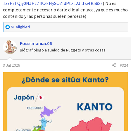
1x7PrTQjy0NJPzZIKzEHySOZIdPtzL2JI.TsvfB58Ss
( No es
completamente necesario darle clic al enlace, ya que es mucho
contenido y las personas suelen perderse)
R
M_Alighieri
e
a
Fossilmaniac06
c
c
Biógrafiologo a sueldo de Nuggets y otras cosas
i
o
3 Jul 2026
#324
n
e
s
: