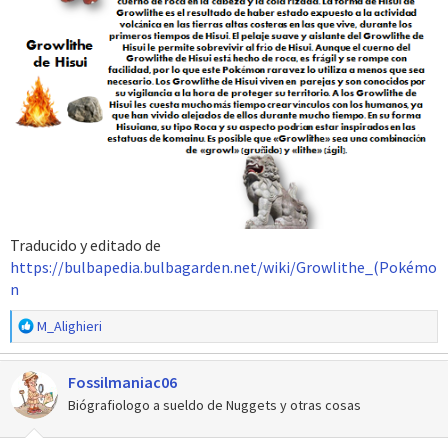
Traducido y editado de
https://bulbapedia.bulbagarden.net/wiki/Growlithe_(Pokémo
n
R
M_Alighieri
e
a
Fossilmaniac06
c
c
Biógrafiologo a sueldo de Nuggets y otras cosas
i
o