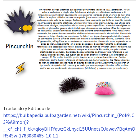
Traducido y Editado de
https://bulbapedia.bulbagarden.net/wiki/Pincurchin_(Pok%C
3%A9mon)?
__cf_chl_f_tk=qioyBHFfqwzGkLnyci15UUnetsOJawqv7BqAmO
R54Sw-1783080465-1.0.1.1-