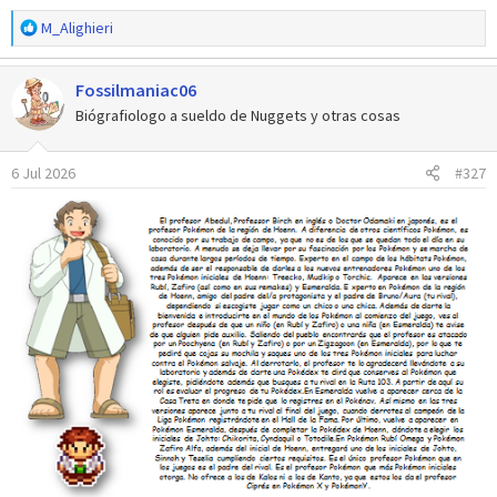
R
M_Alighieri
e
a
Fossilmaniac06
c
c
Biógrafiologo a sueldo de Nuggets y otras cosas
i
o
6 Jul 2026
#327
n
e
s
: