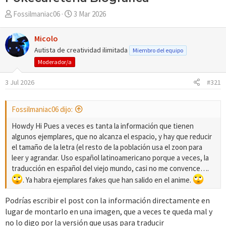
A
F
Fossilmaniac06
3 Mar 2026
u
e
t
c
Micolo
o
h
Autista de creatividad ilimitada
Miembro del equipo
r
a
Moderador/a
d
e
3 Jul 2026
#321
i
n
i
Fossilmaniac06 dijo:
c
Howdy Hi Pues a veces es tanta la información que tienen
i
algunos ejemplares, que no alcanza el espacio, y hay que reducir
o
el tamaño de la letra (el resto de la población usa el zoon para
leer y agrandar. Uso español latinoamericano porque a veces, la
traducción en español del viejo mundo, casi no me convence….
. Ya habra ejemplares fakes que han salido en el anime.
Podrías escribir el post con la información directamente en
lugar de montarlo en una imagen, que a veces te queda mal y
no lo digo por la versión que usas para traducir