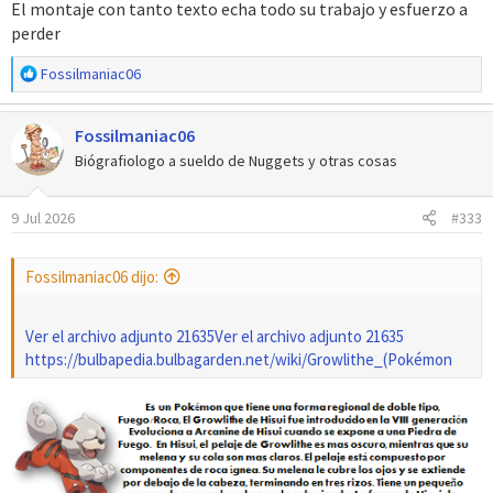
El montaje con tanto texto echa todo su trabajo y esfuerzo a
perder
R
Fossilmaniac06
e
a
Fossilmaniac06
c
c
Biógrafiologo a sueldo de Nuggets y otras cosas
i
o
9 Jul 2026
#333
n
e
s
Fossilmaniac06 dijo:
:
Ver el archivo adjunto 21635
Ver el archivo adjunto 21635
https://bulbapedia.bulbagarden.net/wiki/Growlithe_(Pokémon