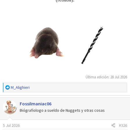
Última edición:
28 Jul 2026
R
M_Alighieri
e
a
Fossilmaniac06
c
c
Biógrafiologo a sueldo de Nuggets y otras cosas
i
o
5 Jul 2026
#326
n